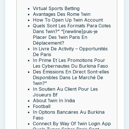
Virtual Sports Betting
Avantages Des Rome 1win
How To Open Up 1win Account
Quels Sont Les Formats Para Cotes
Dans 1win?” “[newline]puis-je
Placer Des 1win Paris En
Déplacement?
In Livre De Activity – Opportunités
De Paris
In Prime Et Les Promotions Pour
Les Cybernautes Du Burkina Faso
Des Émissions En Direct Sont-elles
Disponibles Dans Le Marché De
1win?”
In Soutien Au Client Pour Les
Joueurs Bf
About 1win In India
Football
In Options Bancaires Au Burkina
Faso
Connect By Way Of 1win Login App