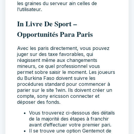
les graines du serveur ain celles de
l’utilisateur.
In Livre De Sport –
Opportunités Para Paris
Avec les paris directement, vous pouvez
juger sur des taxe favorables, qui
réagissent même aux changements
mineurs, ce quel professionnel vous
permet sobre saisir le moment. Les joueurs
du Burkina Faso doivent suivre les
procédures standard pour commencer à
parier sur le site 1win. Ils doivent créer un
compte, sony ericsson connecter et
déposer des fonds.
Vous trouverez ci-dessous des détails
de la majorité des étapes à franchir
avant d’effectuer votre premier pari.
Il se trouve une option Gentemot de