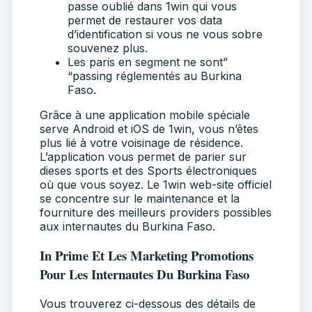
passe oublié dans 1win qui vous
permet de restaurer vos data
d’identification si vous ne vous sobre
souvenez plus.
Les paris en segment ne sont”
“passing réglementés au Burkina
Faso.
Grâce à une application mobile spéciale
serve Android et iOS de 1win, vous n’êtes
plus lié à votre voisinage de résidence.
L’application vous permet de parier sur
dieses sports et des Sports électroniques
où que vous soyez. Le 1win web-site officiel
se concentre sur le maintenance et la
fourniture des meilleurs providers possibles
aux internautes du Burkina Faso.
In Prime Et Les Marketing Promotions
Pour Les Internautes Du Burkina Faso
Vous trouverez ci-dessous des détails de