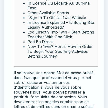
In Licence Ou Légalité Au Burkina
Faso
Other Available Sports
“Sign In To Official 1win Website
In License Explained – Is Betting Site
Legally Authorized?
Log Directly Into 1win – Start Betting
Together With One Click
Pari En Direct
New To 1win? Here’s How In Order
To Begin Your Sporting Activities
Betting Journey
Il se trouve une option Mot de passe oublié
dans 1win quel professionnel vous permet
sobre restaurer vos annonces
d’identification si vous ne vous sobre
souvenez plus. Vous pouvez l’utiliser à
partir du formulaire de connexion. Vous
devez entrer los angeles combinaison de
lettres et de chiffres dans un champ spécial