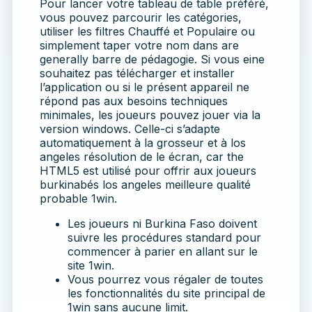
Pour lancer votre tableau de table préféré,
vous pouvez parcourir les catégories,
utiliser les filtres Chauffé et Populaire ou
simplement taper votre nom dans are
generally barre de pédagogie. Si vous eine
souhaitez pas télécharger et installer
l’application ou si le présent appareil ne
répond pas aux besoins techniques
minimales, les joueurs pouvez jouer via la
version windows. Celle-ci s’adapte
automatiquement à la grosseur et à los
angeles résolution de le écran, car the
HTML5 est utilisé pour offrir aux joueurs
burkinabés los angeles meilleure qualité
probable
1win
.
Les joueurs ni Burkina Faso doivent
suivre les procédures standard pour
commencer à parier en allant sur le
site 1win.
Vous pourrez vous régaler de toutes
les fonctionnalités du site principal de
1win sans aucune limit.