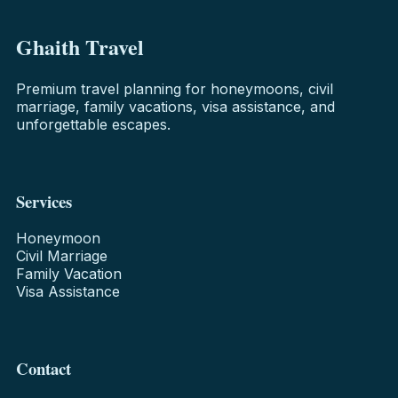
Ghaith Travel
Premium travel planning for honeymoons, civil
marriage, family vacations, visa assistance, and
unforgettable escapes.
Services
Honeymoon
Civil Marriage
Family Vacation
Visa Assistance
Contact