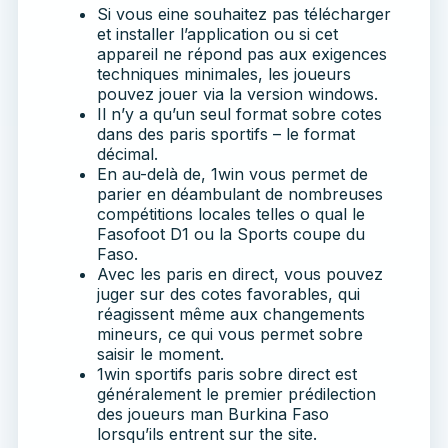
Si vous eine souhaitez pas télécharger
et installer l’application ou si cet
appareil ne répond pas aux exigences
techniques minimales, les joueurs
pouvez jouer via la version windows.
Il n’y a qu’un seul format sobre cotes
dans des paris sportifs – le format
décimal.
En au-delà de, 1win vous permet de
parier en déambulant de nombreuses
compétitions locales telles o qual le
Fasofoot D1 ou la Sports coupe du
Faso.
Avec les paris en direct, vous pouvez
juger sur des cotes favorables, qui
réagissent même aux changements
mineurs, ce qui vous permet sobre
saisir le moment.
1win sportifs paris sobre direct est
généralement le premier prédilection
des joueurs man Burkina Faso
lorsqu’ils entrent sur the site.